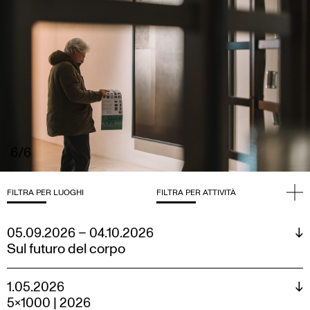
6/6
FILTRA PER LUOGHI
FILTRA PER ATTIVITÀ
TUTTO
TUTTO
05.09.2026 – 04.10.2026
↓
BOOKSHOP
EDUCATIONAL
Sul futuro del corpo
SANT'AGNESE
EVENTI
INCONTRI
1.05.2026
↓
PROGETTI
5×1000 | 2026