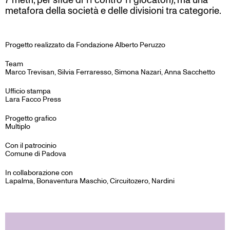
7 metri, per sfide di 11 contro 11 giocatori), ma una
metafora della società e delle divisioni tra categorie.
Progetto realizzato da Fondazione Alberto Peruzzo
Team
Marco Trevisan, Silvia Ferraresso, Simona Nazari, Anna Sacchetto
Ufficio stampa
Lara Facco Press
Progetto grafico
Multiplo
Con il patrocinio
Comune di Padova
In collaborazione con
Lapalma, Bonaventura Maschio, Circuitozero, Nardini