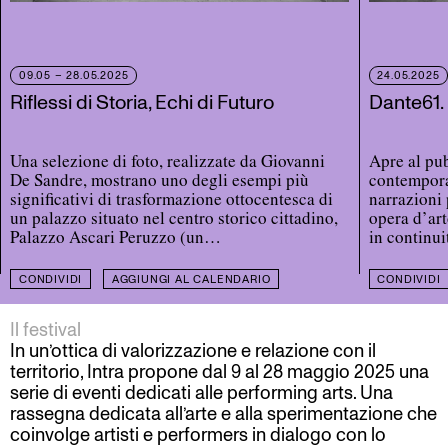
09.05
–
28.05.2025
24.05.2025
Riflessi di Storia, Echi di Futuro
Dante61.
Una selezione di foto, realizzate da Giovanni
Apre al pub
De Sandre, mostrano uno degli esempi più
contemporan
significativi di trasformazione ottocentesca di
narrazioni 
un palazzo situato nel centro storico cittadino,
opera d’art
Palazzo Ascari Peruzzo (un…
in continu
CONDIVIDI
AGGIUNGI AL CALENDARIO
CONDIVIDI
Il festival
In un’ottica di valorizzazione e relazione con il
territorio, Intra propone dal 9 al 28 maggio 2025 una
serie di eventi dedicati alle performing arts. Una
rassegna dedicata all’arte e alla sperimentazione che
coinvolge artisti e performers in dialogo con lo