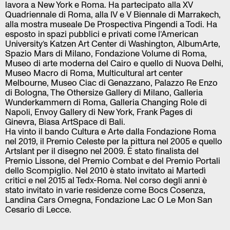
lavora a New York e Roma. Ha partecipato alla XV
Quadriennale di Roma, alla IV e V Biennale di Marrakech,
alla mostra museale De Prospectiva Pingendi a Todi. Ha
esposto in spazi pubblici e privati come l’American
University’s Katzen Art Center di Washington, AlbumArte,
Spazio Mars di Milano, Fondazione Volume di Roma,
Museo di arte moderna del Cairo e quello di Nuova Delhi,
Museo Macro di Roma, Multicultural art center
Melbourne, Museo Ciac di Genazzano, Palazzo Re Enzo
di Bologna, The Othersize Gallery di Milano, Galleria
Wunderkammern di Roma, Galleria Changing Role di
Napoli, Envoy Gallery di New York, Frank Pages di
Ginevra, Biasa ArtSpace di Bali.
Ha vinto il bando Cultura e Arte dalla Fondazione Roma
nel 2019, il Premio Celeste per la pittura nel 2005 e quello
Artslant per il disegno nel 2009. È stato finalista del
Premio Lissone, del Premio Combat e del Premio Portali
dello Scompiglio. Nel 2010 è stato invitato ai Martedì
critici e nel 2015 al Tedx-Roma. Nel corso degli anni è
stato invitato in varie residenze come Bocs Cosenza,
Landina Cars Omegna, Fondazione Lac O Le Mon San
Cesario di Lecce.