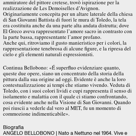
ammiratore del pittore cretese, trovò ispirazione per la
realizzazione de Les Demoiselles d’Avignon.
Originariamente concepita per un altare laterale della chiesa
di San Giovanni Battista di fuori le mura di Toledo, la tela
era costituita anche da una parte alta andata distrutta; dove
El Greco aveva rappresentato l’amore sacro in contrasto con
la parte bassa, rappresentante l’amor profano.
Anche qui, ritroviamo il gusto manieristico per i colori, la
rappresentazione tenebrosa di alcune figure, e la ripresa del
cielo e gli elementi naturali espressionisti.
Continua Bellobono: «É superfluo evidenziare quanto,
queste due opere, siano un concentrato della storia della
pittura dalla sua origine ad oggi. Evidente è anche la loro
contestualizzazione ai tempi che stiamo vivendo. Veduta di
Toledo, con i suoi colori lividi e cupi rappresenta il senso di
isolamento e malattia con il quale ci stiamo confrontando,
cosa evidente anche nella Visione di San Giovanni. Quando
poi riuscii a vederle dal vero al MET, fu un momento di
commozione indimenticabile».
Biografia
ANGELO BELLOBONO | Nato a Nettuno nel 1964. Vive e