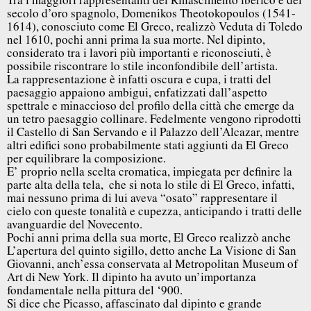
secolo d’oro spagnolo, Domenikos Theotokopoulos (1541-
1614), conosciuto come El Greco, realizzò Veduta di Toledo
nel 1610, pochi anni prima la sua morte. Nel dipinto,
considerato tra i lavori più importanti e riconosciuti, è
possibile riscontrare lo stile inconfondibile dell’artista.
La rappresentazione è infatti oscura e cupa, i tratti del
paesaggio appaiono ambigui, enfatizzati dall’aspetto
spettrale e minaccioso del profilo della città che emerge da
un tetro paesaggio collinare. Fedelmente vengono riprodotti
il Castello di San Servando e il Palazzo dell’Alcazar, mentre
altri edifici sono probabilmente stati aggiunti da El Greco
per equilibrare la composizione.
E’ proprio nella scelta cromatica, impiegata per definire la
parte alta della tela, che si nota lo stile di El Greco, infatti,
mai nessuno prima di lui aveva “osato” rappresentare il
cielo con queste tonalità e cupezza, anticipando i tratti delle
avanguardie del Novecento.
Pochi anni prima della sua morte, El Greco realizzò anche
L’apertura del quinto sigillo, detto anche La Visione di San
Giovanni, anch’essa conservata al Metropolitan Museum of
Art di New York. Il dipinto ha avuto un’importanza
fondamentale nella pittura del ‘900.
Si dice che Picasso, affascinato dal dipinto e grande