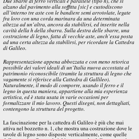
Due sbarre di ferro verticali e parallele (tipo h), che si
alzano dal pavimento alla soffitta [sic] e custodiscono
all’interno tre aste con le bandiere semi arrotolate, legate
fra loro con una corda marinara da una determinata
altezza ad un’altra, ancora da stabilirsi, ed inserite nella
cavità della h della sbarra. Sulla destra delle sbarre, una
costruzione di legno, fatta di vecchie aste, anch’essa posta
ad una certa altezza da stabilirsi, per ricordare la Cattedra
di Galileo.
Rappresentazione appena abbozzata e con meno retorica
possibile dei valori ideali di un’Italia nuova accostata al
patrimonio riconoscibile (tramite la struttura di legno che
vagamente si riferisce alla Cattedra di Gallileo).
Naturalmente, il modo di comporre, usando il ferro e il
legno in questa maniera, appartiene alla mia esperienza
artistica, ed è stata usata in varie occasioni per
formalizzare il mio lavoro.
Questi disegni, non dettagliati,
contengono la struttura del progetto.
La fascinazione per la cattedra di Galileo è più che mai
attiva nel bozzetto n. 1, che mostra una costruzione dove le
tavole di legno sono disposte verticalmente, come quelle