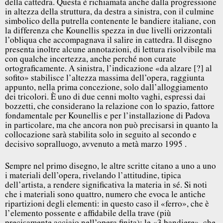
della cattedra. Questa è richiamata anche dalla progressione
in altezza della struttura, da destra a sinistra, con il culmine
simbolico della putrella contenente le bandiere italiane, con
la differenza che Kounellis spezza in due livelli orizzontali
l’obliqua che accompagnava il salire in cattedra. Il disegno
presenta inoltre alcune annotazioni, di lettura risolvibile ma
con qualche incertezza, anche perché non curate
ortograficamente. A sinistra, l’indicazione «da alzare [?] al
sofito» stabilisce l’altezza massima dell’opera, raggiunta
appunto, nella prima concezione, solo dall’alloggiamento
dei tricolori. È uno di due cenni molto vaghi, espressi dai
bozzetti, che considerano la relazione con lo spazio, fattore
fondamentale per Kounellis e per l’installazione di Padova
in particolare, ma che ancora non può precisarsi in quanto la
collocazione sarà stabilita solo in seguito al secondo e
decisivo sopralluogo, avvenuto a metà marzo 1995 .
Sempre nel primo disegno, le altre scritte citano a uno a uno
i materiali dell’opera, rivelando l’attitudine, tipica
dell’artista, a rendere significativa la materia in sé. Si noti
che i materiali sono quattro, numero che evoca le antiche
ripartizioni degli elementi: in questo caso il «ferro», che è
l’elemento possente e affidabile della trave (più
precisamente acciaio nell’opera finita); le «3 bandiere», che