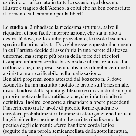
esplicito e riaffermato in tutte le occasioni, al docente
illustre e tragico dell’Ateneo, a colui che ha ben conosciuto
il tormento sul cammino per la libertà.
Lo studio n. 2 ribadisce la medesima struttura, salvo il
riquadro, di non facile interpretazione, che sta in alto a
destra, là dove, nello studio precedente, le tavole lasciano
spazio alla prima alzata. Dovrebbe essere questo il momento
in cui l’artista decide di assorbirla in una parete di altezza
uniforme, ma sempre più bassa della torre dei tricolori.
Compare un’unica scritta, la seconda e ultima relativa alla
collocazione, che prescrive una distanza di «60» centimetri
a sinistra, non verificabile nella realizzazione.
Ben altri progressi sono attestati dal bozzetto n. 3, dove
Kounellis ha innanzitutto ruotato le tavole sull’orizzontale,
discostandosi dallo spunto galileiano e ritrovando il suo più
proprio motivo della stratificazione, che infatti risulterà
definitivo. Inoltre, concorre a rimandare a opere precedenti
l’inserimento tra le tavole di piccole forme quadrate o
circolari, probabilmente i frammenti eterogenei che l’artista
ha già più volte sperimentato. Le scritte ribadiscono la
poetica degli elementi: «ferro bandiere corda lenio»
(seguito da una parola semicancellata dalla sottolineatura,