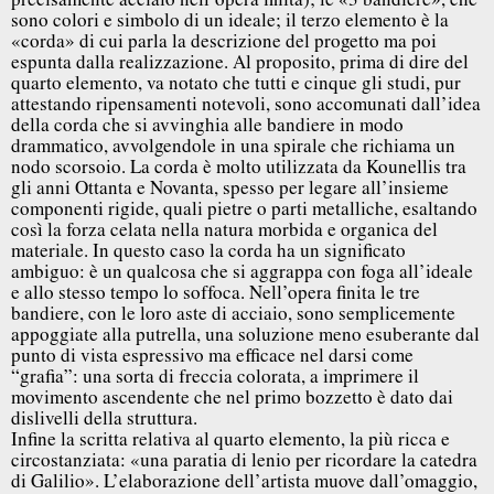
sono colori e simbolo di un ideale; il terzo elemento è la
«corda» di cui parla la descrizione del progetto ma poi
espunta dalla realizzazione. Al proposito, prima di dire del
quarto elemento, va notato che tutti e cinque gli studi, pur
attestando ripensamenti notevoli, sono accomunati dall’idea
della corda che si avvinghia alle bandiere in modo
drammatico, avvolgendole in una spirale che richiama un
nodo scorsoio. La corda è molto utilizzata da Kounellis tra
gli anni Ottanta e Novanta, spesso per legare all’insieme
componenti rigide, quali pietre o parti metalliche, esaltando
così la forza celata nella natura morbida e organica del
materiale. In questo caso la corda ha un significato
ambiguo: è un qualcosa che si aggrappa con foga all’ideale
e allo stesso tempo lo soffoca. Nell’opera finita le tre
bandiere, con le loro aste di acciaio, sono semplicemente
appoggiate alla putrella, una soluzione meno esuberante dal
punto di vista espressivo ma efficace nel darsi come
“grafia”: una sorta di freccia colorata, a imprimere il
movimento ascendente che nel primo bozzetto è dato dai
dislivelli della struttura.
Infine la scritta relativa al quarto elemento, la più ricca e
circostanziata: «una paratia di lenio per ricordare la catedra
di Galilio». L’elaborazione dell’artista muove dall’omaggio,