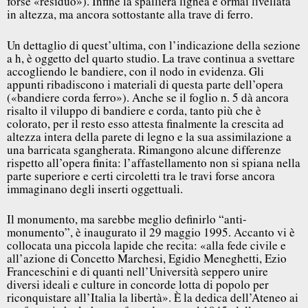
forse «residuo»). Infine la spalliera lignea è ormai livellata
in altezza, ma ancora sottostante alla trave di ferro.
Un dettaglio di quest’ultima, con l’indicazione della sezione
a h, è oggetto del quarto studio. La trave continua a svettare
accogliendo le bandiere, con il nodo in evidenza. Gli
appunti ribadiscono i materiali di questa parte dell’opera
(«bandiere corda ferro»). Anche se il foglio n. 5 dà ancora
risalto il viluppo di bandiere e corda, tanto più che è
colorato, per il resto esso attesta finalmente la crescita ad
altezza intera della parete di legno e la sua assimilazione a
una barricata sgangherata. Rimangono alcune differenze
rispetto all’opera finita: l’affastellamento non si spiana nella
parte superiore e certi circoletti tra le travi forse ancora
immaginano degli inserti oggettuali.
Il monumento, ma sarebbe meglio definirlo “anti-
monumento”, è inaugurato il 29 maggio 1995. Accanto vi è
collocata una piccola lapide che recita: «alla fede civile e
all’azione di Concetto Marchesi, Egidio Meneghetti, Ezio
Franceschini e di quanti nell’Università seppero unire
diversi ideali e culture in concorde lotta di popolo per
riconquistare all’Italia la libertà». È la dedica dell’Ateneo ai